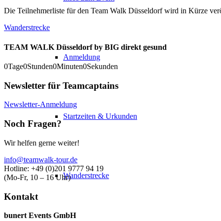
Die Teilnehmerliste für den Team Walk Düsseldorf wird in Kürze verö
Wanderstrecke
TEAM WALK Düsseldorf by BIG direkt gesund
Anmeldung
0
Tage
0
Stunden
0
Minuten
0
Sekunden
Newsletter für Teamcaptains
Newsletter-Anmeldung
Startzeiten & Urkunden
Noch Fragen?
Wir helfen gerne weiter!
info@teamwalk-tour.de
Hotline: +49 (0)201 9777 94 19
Wanderstrecke
(Mo-Fr, 10 – 16 Uhr)
Kontakt
bunert Events GmbH