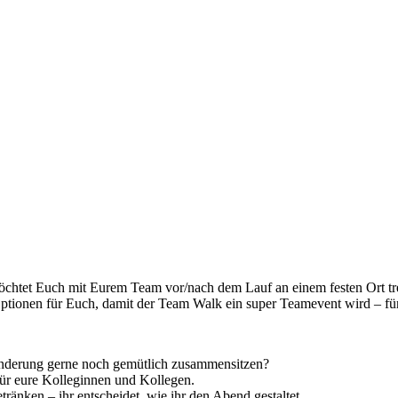
öchtet Euch mit Eurem Team vor/nach dem Lauf an einem festen Ort tr
ptionen für Euch, damit der Team Walk ein super Teamevent wird – fü
anderung gerne noch gemütlich zusammensitzen?
für eure Kolleginnen und Kollegen.
änken – ihr entscheidet, wie ihr den Abend gestaltet.