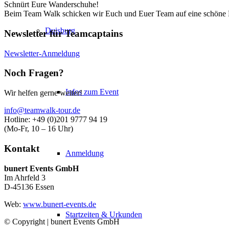
Schnürt Eure Wanderschuhe!
Beim Team Walk schicken wir Euch und Euer Team auf eine schöne 
Duisburg
Newsletter für Teamcaptains
Newsletter-Anmeldung
Noch Fragen?
Infos zum Event
Wir helfen gerne weiter!
info@teamwalk-tour.de
Hotline: +49 (0)201 9777 94 19
(Mo-Fr, 10 – 16 Uhr)
Kontakt
Anmeldung
bunert Events GmbH
Im Ahrfeld 3
D-45136 Essen
Web:
www.bunert-events.de
Startzeiten & Urkunden
© Copyright | bunert Events GmbH