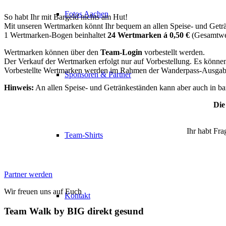
Fotos Aachen
So habt Ihr mit Bargeld nichts am Hut!
Mit unseren Wertmarken könnt Ihr bequem an allen Speise- und Geträn
1 Wertmarken-Bogen beinhaltet
24 Wertmarken á 0,50 €
(Gesamtwer
Wertmarken können über den
Team-Login
vorbestellt werden.
Der Verkauf der Wertmarken erfolgt nur auf Vorbestellung. Es könne
Vorbestellte Wertmarken werden im Rahmen der Wanderpass-Ausgabe 
Sponsoren & Partner
Hinweis:
An allen Speise- und Getränkeständen kann aber auch in ba
Die
Ihr habt Fra
Team-Shirts
Partner werden
Wir freuen uns auf Euch
Kontakt
Team Walk by BIG direkt gesund