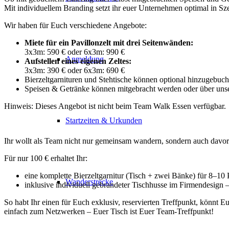
Mit individuellem Branding setzt ihr euer Unternehmen optimal in Sze
Wir haben für Euch verschiedene Angebote:
Miete für ein Pavillonzelt mit drei Seitenwänden:
3x3m: 590 € oder 6x3m: 990 €
Anmeldung
Aufstellen eines eigenen Zeltes:
3x3m: 390 € oder 6x3m: 690 €
Bierzeltgarnituren und Stehtische können optional hinzugebuc
Speisen & Getränke können mitgebracht werden oder über uns
Hinweis: Dieses Angebot ist nicht beim Team Walk Essen verfügbar.
Startzeiten & Urkunden
Ihr wollt als Team nicht nur gemeinsam wandern, sondern auch davor 
Für nur 100 € erhaltet Ihr:
eine komplette Bierzeltgarnitur (Tisch + zwei Bänke) für 8–10
Wanderstrecke
inklusive individuell gebrandeter Tischhusse im Firmendesign 
So habt Ihr einen für Euch exklusiv, reservierten Treffpunkt, könnt
einfach zum Netzwerken – Euer Tisch ist Euer Team-Treffpunkt!