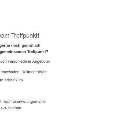
eam-Treffpunkt!
gerne noch gemütlich
 gemeinsamen Treffpunkt?
Euch verschiedene Angebote:
 Seitenwänden: 3x3mder 6x3m
x3m oder 6x3m
nd Tischreservierungen sind
u zu buchen.