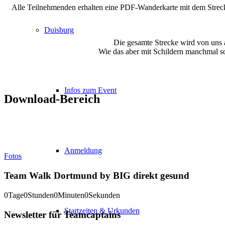
Alle Teilnehmenden erhalten eine PDF-Wanderkarte mit dem Streck
Duisburg
Die gesamte Strecke wird von uns a
Wie das aber mit Schildern manchmal so i
Infos zum Event
Download-Bereich
Anmeldung
Fotos
Team Walk Dortmund by BIG direkt gesund
0
Tage
0
Stunden
0
Minuten
0
Sekunden
Startzeiten & Urkunden
Newsletter für Teamcaptains