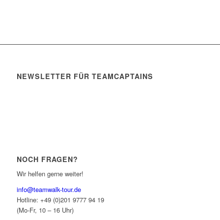
0
0
0
0
Tage
Stunden
Minuten
Sekunden
NEWSLETTER FÜR TEAMCAPTAINS
Newsletter-Anmeldung
NOCH FRAGEN?
Wir helfen gerne weiter!
info@teamwalk-tour.de
Hotline: +49 (0)201 9777 94 19
(Mo-Fr, 10 – 16 Uhr)