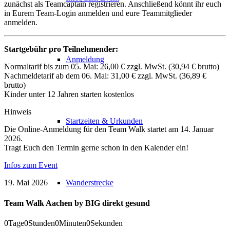
zunächst als Teamcaptain registrieren. Anschließend könnt ihr euch
in Eurem Team-Login anmelden und eure Teammitglieder
anmelden.
Startgebühr pro Teilnehmender:
Anmeldung
Normaltarif bis zum 05. Mai: 26,00 € zzgl. MwSt. (30,94 € brutto)
Nachmeldetarif ab dem 06. Mai: 31,00 € zzgl. MwSt. (36,89 €
brutto)
Kinder unter 12 Jahren starten kostenlos
Hinweis
Startzeiten & Urkunden
Die Online-Anmeldung für den Team Walk startet am 14. Januar
2026.
Tragt Euch den Termin gerne schon in den Kalender ein!
Infos zum Event
Wanderstrecke
19. Mai 2026
Team Walk Aachen by BIG direkt gesund
0
Tage
0
Stunden
0
Minuten
0
Sekunden