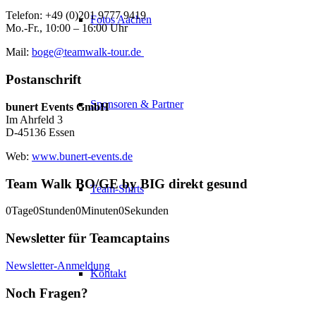
Telefon: +49 (0)201 9777 9419
Fotos Aachen
Mo.-Fr., 10:00 – 16:00 Uhr
Mail:
boge
@teamwalk-tour.de
Postanschrift
Sponsoren & Partner
bunert Events GmbH
Im Ahrfeld 3
D-45136 Essen
Web:
www.bunert-events.de
Team Walk BO/GE by BIG direkt gesund
Team-Shirts
0
Tage
0
Stunden
0
Minuten
0
Sekunden
Newsletter für Teamcaptains
Newsletter-Anmeldung
Kontakt
Noch Fragen?